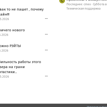
C
Последнее: cmex
Суббота в 
Техническая поддержка
вак то не пашет , почему
айн!!!
5.2026
•••
ничего нового
5.2026
•••
ожно РЭЙТЫ
5.2026
•••
бильность работы этого
вера на грани
тастики...
5.2026
•••