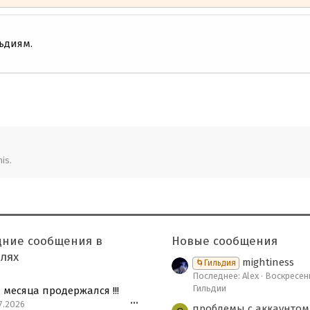
ьдиям.
is.
дние сообщения в
Новые сообщения
лях
mightiness
🌀Гильдия
Последнее: Alex
Воскресень
Гильдии
 месяца продержался !!!
7.2026
•••
проблемы с аккаунтом