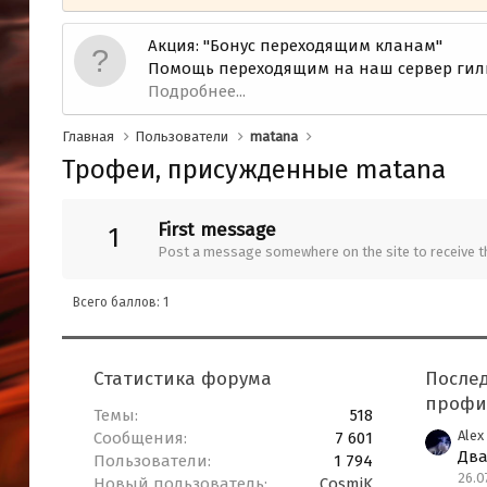
Акция: "Бонус переходящим кланам"
Помощь переходящим на наш сервер гил
Подробнее...
Главная
Пользователи
matana
Трофеи, присужденные matana
First message
1
Post a message somewhere on the site to receive th
Всего баллов: 1
Статистика форума
После
профи
Темы
518
Alex
Сообщения
7 601
Два
Пользователи
1 794
26.0
Новый пользователь
CosmiK