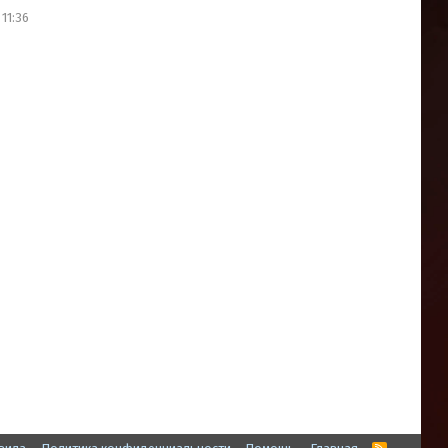
11:36
R