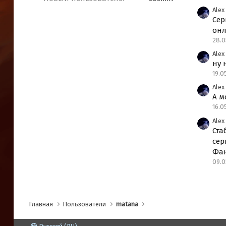
Alex
Сер
онл
28.0
Alex
ну 
19.0
Alex
А м
16.0
Alex
Ста
сер
Фан
09.0
Главная
Пользователи
matana