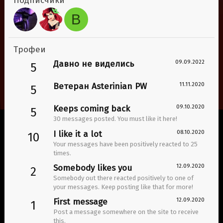
Подписчики
В
Трофеи
Давно не виделись
09.09.2022
5
Ветеран Asterinian PW
11.11.2020
5
Keeps coming back
09.10.2020
5
30 messages posted. You must like it here!
I like it a lot
08.10.2020
10
Your messages have been positively reacted to 25
times.
Somebody likes you
12.09.2020
2
Somebody out there reacted positively to one of
your messages. Keep posting like that for more!
First message
12.09.2020
1
Post a message somewhere on the site to receive
this.