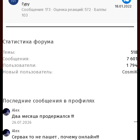
M
Гуру
18.01.2022
Сообщения
173
Оценка реакций
572
Баллы
103
Статистика форума
Темы
518
Сообщения
7 601
Пользователи
1 794
Новый пользователь
CosmiK
Последние сообщения в профилях
Alex
Два месяца продержался !!!
26.07.2026
•••
Alex
Сервак то не пашет , почему онлайн!!!