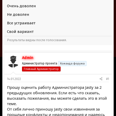
е
ч
Очень доволен
м
а
ы
л
Не доволен
а
Все устраивает
Свой вариант
Результаты видны после голосования.
Admin
Администратор проекта
Команда форума
Главный Администратор
14.01.2022
#1
Прошу оценить работу Администратора Jasty за 2
предыдущих обновления. Если есть что сказать,
высказать пожелания, вы можете сделать это в этой
теме.
От себя лично приношу Jasty свои извинения за
прошлые конфликты и недопонимания и надеюсь