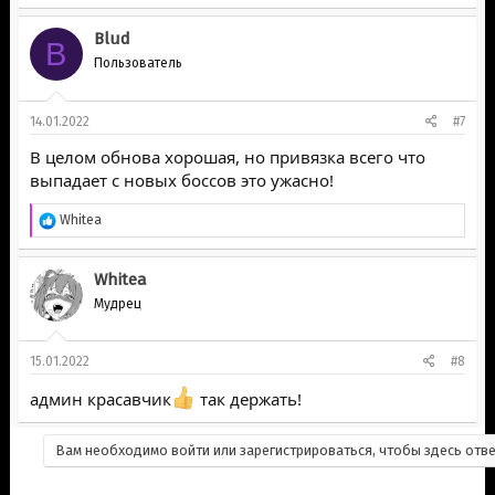
Blud
B
Пользователь
14.01.2022
#7
В целом обнова хорошая, но привязка всего что
выпадает с новых боссов это ужасно!
Р
Whitea
е
а
к
Whitea
ц
Мудрец
и
и
:
15.01.2022
#8
админ красавчик
так держать!
Вам необходимо войти или зарегистрироваться, чтобы здесь отве