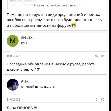
ни есть хорошо)
Администрация, главное поддерживайте связь с
Нажмите, чтобы раскрыть...
игроками они тоже иногда могут вам помочь,
подсказать, показать.
Помощь на форуме, в виде предложений и поиска
ошибок по серверу, этого пока будет достаточно. Ну
и побольше активности на форуме
meliax
M
Гуру
14.01.2022
#5
Последние обновления в нужном русле, работе
джасти ставлю 10)
Alex
Активный пользователь
14.01.2022
#6
Лажа ОБНОВА !!!