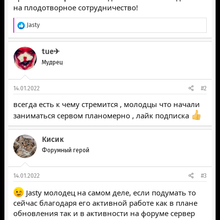
на плодотворное сотрудничество!
Р
Jasty
е
а
к
tue✈
ц
Мудрец
и
и
:
14.01.2022
#2
всегда есть к чему стремится , молодцы что начали
заниматься сервом планомерно , лайк подписка
Кисик
Форумный герой
14.01.2022
#3
Jasty молодец на самом деле, если подумать то
сейчас благодаря его активной работе как в плане
обновления так и в активности на форуме сервер