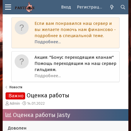
Вход
Регистрация
Если вам понравился наш сервер и
вы желаете помочь нам финансово -
подробнее в специальной теме.
Подробнее...
Акция: "Бонус переходящим кланам"
Помощь переходящим на наш сервер
гильдиям.
Подробнее...
Новости
Оценка работы
❕Важно
А
Д
Admin
14.01.2022
в
а
т
Оценка работы Jasty
т
о
а
р
н
Доволен
т
а