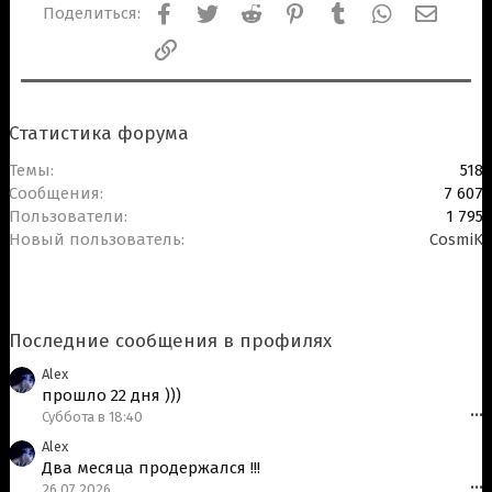
Facebook
Twitter
Reddit
Pinterest
Tumblr
WhatsApp
Электр
Поделиться:
Ссылка
Статистика форума
Темы
518
Сообщения
7 607
Пользователи
1 795
Новый пользователь
CosmiK
Последние сообщения в профилях
Alex
прошло 22 дня )))
Суббота в 18:40
•••
Alex
Два месяца продержался !!!
26.07.2026
•••