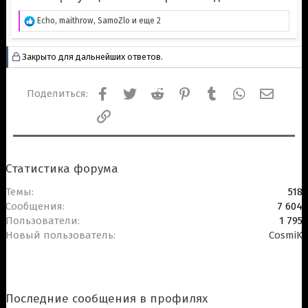
Р
Echo
,
maithrow
,
SamoZlo
и еще 2
е
а
к
Закрыто для дальнейших ответов.
ц
и
и
Facebook
Twitter
Reddit
Pinterest
Tumblr
WhatsApp
Электр
Поделиться:
:
Ссылка
Статистика форума
Темы
518
Сообщения
7 604
Пользователи
1 795
Новый пользователь
CosmiK
Последние сообщения в профилях