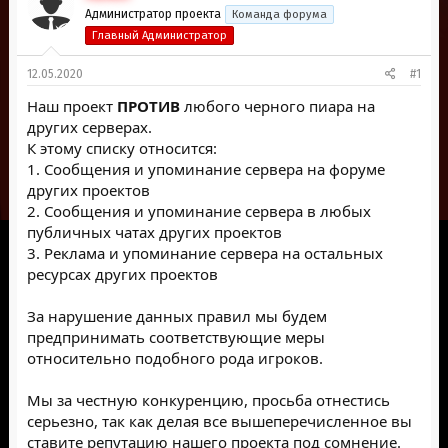
е
ч
Администратор проекта
Команда форума
м
а
Главный Администратор
ы
л
а
12.05.2020
#1
Наш проект
ПРОТИВ
любого черного пиара на
других серверах.
К этому списку относится:
1. Сообщения и упоминание сервера на форуме
других проектов
2. Сообщения и упоминание сервера в любых
публичных чатах других проектов
3. Реклама и упоминание сервера на остальных
ресурсах других проектов
За нарушение данных правил мы будем
предпринимать соответствующие меры
относительно подобного рода игроков.
Мы за честную конкуренцию, просьба отнестись
серьезно, так как делая все вышеперечисленное вы
ставите репутацию нашего проекта под сомнение.