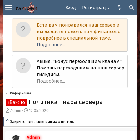
Вход
Регистрация
Если вам понравился наш сервер и
вы желаете помочь нам финансово -
подробнее в специальной теме.
Подробнее...
Акция: "Бонус переходящим кланам"
Помощь переходящим на наш сервер
гильдиям.
Подробнее...
Информация
Политика пиара сервера
❕Важно
А
Д
Admin
12.05.2020
в
а
Закрыто для дальнейших ответов.
т
т
о
а
р
н
Admin
т
а