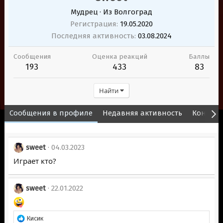
Мудрец
·
Из
Волгоград
Регистрация
19.05.2020
Последняя активность
03.08.2024
Сообщения
Оценка реакций
Баллы
193
433
83
Найти
Сообщения в профиле
Недавняя активность
Контент
sweet
04.03.2023
Играет кто?
sweet
22.01.2022
Р
Кисик