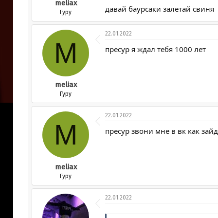
meliax
давай баурсаки залетай свиня
Гуру
22.01.2022
M
пресур я ждал тебя 1000 лет
meliax
Гуру
22.01.2022
M
пресур звони мне в вк как зайд
meliax
Гуру
22.01.2022