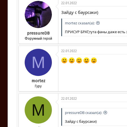
к
22.01.2022
ц
и
Зайду с баурсаки)
и
:
mortez сказал(а):
ПРИСУР БРАТ,тута фаны даже есть 
pressureDB
Форумный герой
22.01.2022
M
mortez
Гуру
22.01.2022
M
pressureDB сказал(а):
Зайду с баурсаки)