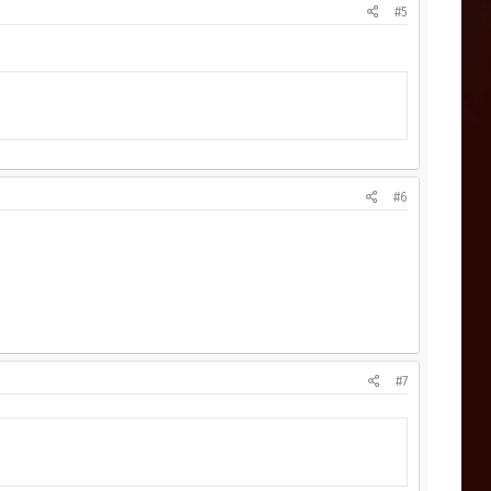
#5
#6
#7