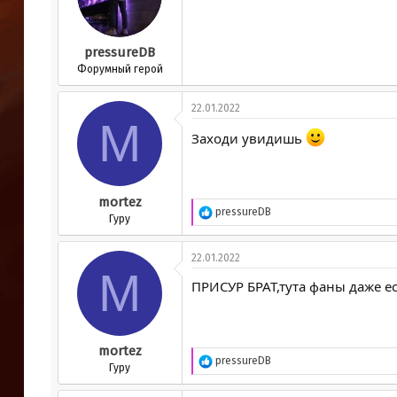
pressureDB
Форумный герой
22.01.2022
M
Заходи увидишь
mortez
Р
pressureDB
Гуру
е
а
к
22.01.2022
ц
M
и
ПРИСУР БРАТ,тута фаны даже ес
и
:
mortez
Р
pressureDB
Гуру
е
а