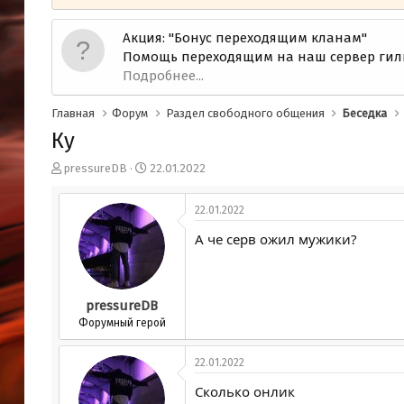
Акция: "Бонус переходящим кланам"
Помощь переходящим на наш сервер гил
Подробнее...
Главная
Форум
Раздел свободного общения
Беседка
Ку
А
Д
pressureDB
22.01.2022
в
а
т
т
22.01.2022
о
а
р
н
А че серв ожил мужики?
т
а
е
ч
м
а
ы
л
pressureDB
а
Форумный герой
22.01.2022
Сколько онлик