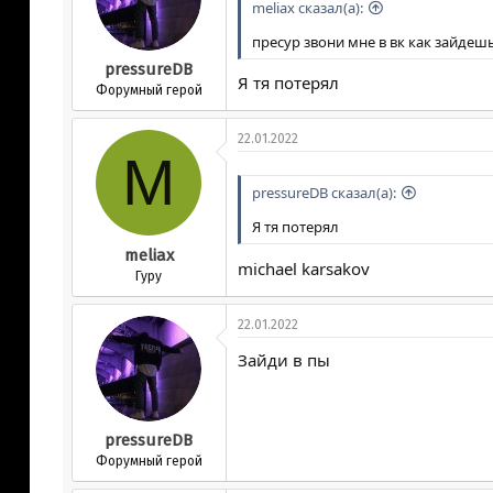
meliax сказал(а):
пресур звони мне в вк как зайдешь,
pressureDB
Я тя потерял
Форумный герой
22.01.2022
M
pressureDB сказал(а):
Я тя потерял
meliax
michael karsakov
Гуру
22.01.2022
Зайди в пы
pressureDB
Форумный герой