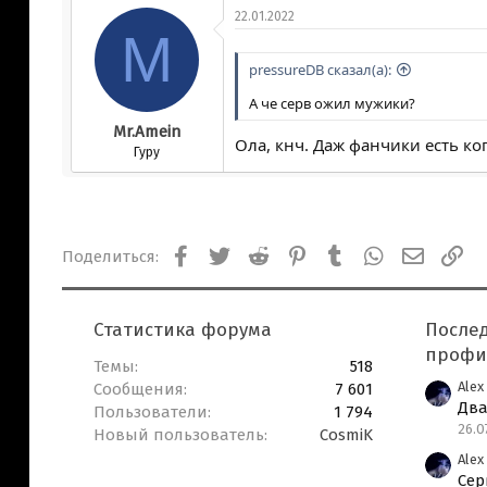
22.01.2022
M
pressureDB сказал(а):
А че серв ожил мужики?
Mr.Amein
Ола, кнч. Даж фанчики есть ког
Гуру
Facebook
Twitter
Reddit
Pinterest
Tumblr
WhatsApp
Электро
Сс
Поделиться:
Статистика форума
После
профи
Темы
518
Alex
Сообщения
7 601
Два
Пользователи
1 794
26.0
Новый пользователь
CosmiK
Alex
Сер