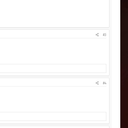
#3
#4