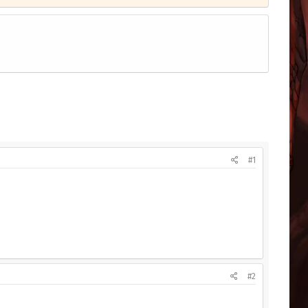
#1
#2