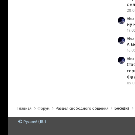
онл
28.0
Alex
ну 
19.0
Alex
А м
16.0
Alex
Ста
сер
Фан
09.0
Главная
Форум
Раздел свободного общения
Беседка
Русский (RU)