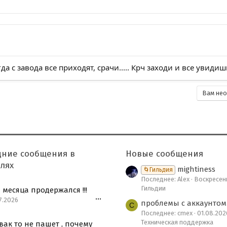
да с завода все приходят, срачи..... Крч заходи и все увидиш
Вам нео
нная почта
ылка
дние сообщения в
Новые сообщения
лях
mightiness
🌀Гильдия
Последнее: Alex
Воскресень
Гильдии
 месяца продержался !!!
7.2026
•••
проблемы с аккаунтом
C
Последнее: cmex
01.08.202
Техническая поддержка
вак то не пашет , почему