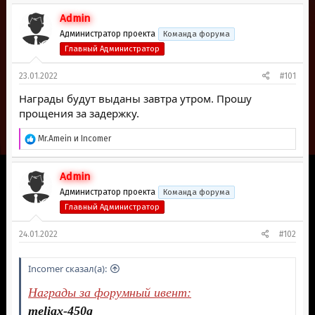
р
н
т
а
Admin
е
ч
Администратор проекта
Команда форума
м
а
Главный Администратор
ы
л
а
23.01.2022
#101
Награды будут выданы завтра утром. Прошу
прощения за задержку.
Р
Mr.Amein
и
Inсоmer
е
а
к
Admin
ц
Администратор проекта
Команда форума
и
и
Главный Администратор
:
24.01.2022
#102
Inсоmer сказал(а):
Награды за форумный ивент:
meliax-450g