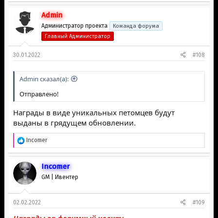
Admin
Администратор проекта
Команда форума
Главный Администратор
30.01.2022
#108
Admin сказал(а):
Отправлено!
Награды в виде уникальных петомцев будут
выданы в грядущем обновлении.
Р
Inсоmer
е
а
к
Inсоmer
ц
GM | Ивентер
и
и
:
02.02.2022
#109