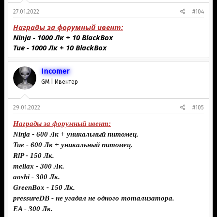
27.01.2022
#104
Награды за форумный ивент:
Ninja - 1000 Лк +
10
BlackBox
Tue - 1000 Лк +
10
BlackBox
Inсоmer
GM | Ивентер
29.01.2022
#105
Награды за форумный ивент:
Ninja - 600 Лк + уникальный питомец.
Tue - 600 Лк + уникальный питомец.
RlP - 150 Лк.
meliax - 300 Лк.
aoshi - 300 Лк.
GreenBox - 150 Лк.
pressureDB - не угадал не одного тотализатора.
EA - 300 Лк.