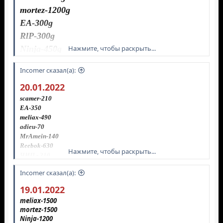
mortеz-1200g
EA-300g
RlP-300g
Ninja-450g
Нажмите, чтобы раскрыть...
Tue- 450g
Inсоmer сказал(а):
Essеnce-450g
20.01.2022
scamer-210
EA-350
meliax-490
adieu-70
MrAmein-140
Reebok-630
Нажмите, чтобы раскрыть...
ЧИП - 210
NoName-70
Inсоmer сказал(а):
fаstgrоf-70
19.01.2022
meliax-1500
mortеz-1500
Ninja-1200