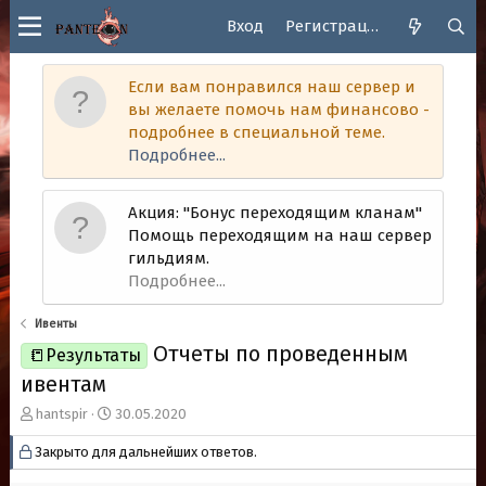
Вход
Регистрация
Если вам понравился наш сервер и
вы желаете помочь нам финансово -
подробнее в специальной теме.
Подробнее...
Акция: "Бонус переходящим кланам"
Помощь переходящим на наш сервер
гильдиям.
Подробнее...
Ивенты
Отчеты по проведенным
📒Результаты
ивентам
А
Д
hantspir
30.05.2020
в
а
Закрыто для дальнейших ответов.
т
т
о
а