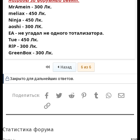
Награды за форумный ивент:
MrAmein - 300 Лк.
meliax - 450 Лк.
Ninja - 450 Лк.
aoshi - 300 ЛК.
EA - не угадал не одного тотализатора.
Tue - 450 Лк.
RlP - 300 Лк.
GreenBox - 300 Лк.
Первый
Назад
6 из 6
Закрыто для дальнейших ответов.
Facebook
Twitter
Reddit
Pinterest
Tumblr
WhatsApp
Электр
Поделиться:
Ссылка
Статистика форума