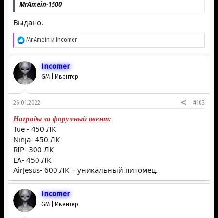
MrAmein-1500
Выдано.
Р
Mr.Amein
и
Inсоmer
е
а
к
Inсоmer
ц
GM | Ивентер
и
и
:
26.01.2022
#103
Награды за форумный ивент:
Tue - 450 ЛК
Ninja- 450 ЛК
RIP- 300 ЛК
EA- 450 ЛК
AirJеsus- 600 ЛК + уникальный питомец.
Inсоmer
GM | Ивентер