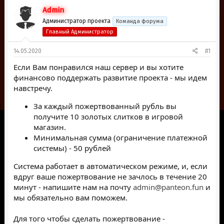
р
н
Admin
т
а
е
ч
Администратор проекта
Команда форума
м
а
Главный Администратор
ы
л
а
14.05.2020
#1
Если Вам понравился наш сервер и вы хотите
финансово поддержать развитие проекта - мы идем
навстречу.
За каждый пожертвованный рубль вы
получите 10 золотых слитков в игровой
магазин.
Минимальная сумма (ограничение платежной
системы) - 50 рублей
Система работает в автоматическом режиме, и, если
вдруг ваше пожертвование не зачлось в течение 20
минут - напишите нам на почту
admin@panteon.fun
и
мы обязательно вам поможем.
Для того чтобы сделать пожертвование -