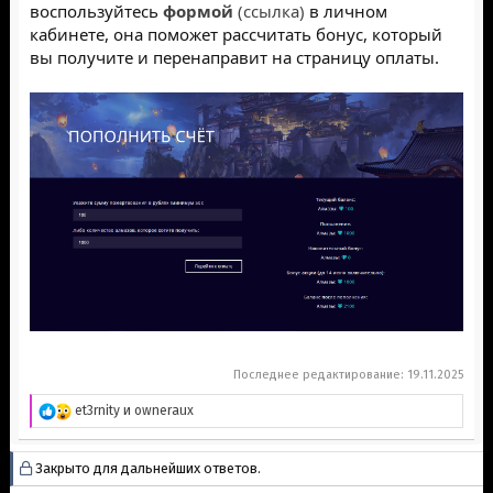
воспользуйтесь
формой
(ссылка)
в личном
кабинете, она поможет рассчитать бонус, который
вы получите и перенаправит на страницу оплаты.
Последнее редактирование:
19.11.2025
Р
et3rnity
и
owneraux
е
а
к
Закрыто для дальнейших ответов.
ц