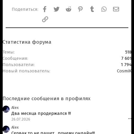
и
и
Facebook
Twitter
Reddit
Pinterest
Tumblr
WhatsApp
Электр
Поделиться:
:
Ссылка
Статистика форума
Темы
518
Сообщения
7 601
Пользователи
1 794
Новый пользователь
CosmiK
Последние сообщения в профилях
Alex
Два месяца продержался !!!
26.07.2026
•••
Alex
Сервак то не пашет , почему онлайн!!!