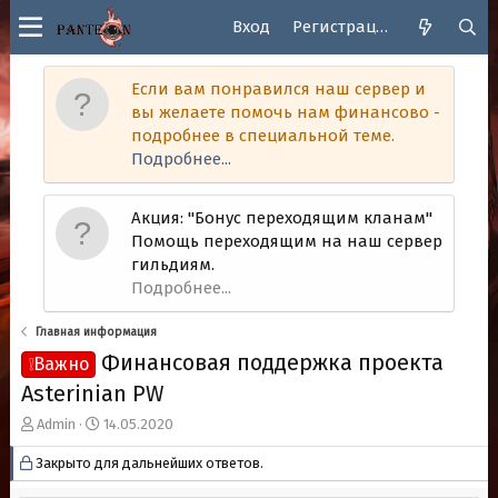
Вход
Регистрация
Если вам понравился наш сервер и
вы желаете помочь нам финансово -
подробнее в специальной теме.
Подробнее...
Акция: "Бонус переходящим кланам"
Помощь переходящим на наш сервер
гильдиям.
Подробнее...
Главная информация
Финансовая поддержка проекта
❕Важно
Asterinian PW
А
Д
Admin
14.05.2020
в
а
Закрыто для дальнейших ответов.
т
т
о
а